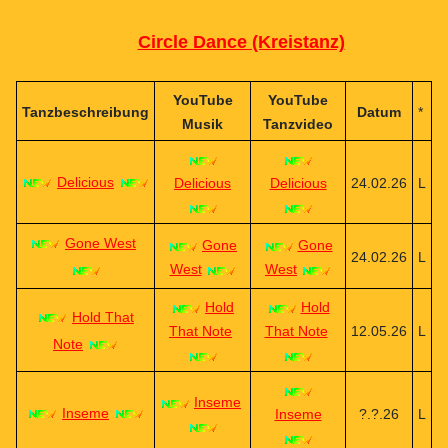
Circle Dance (Kreistanz)
YouTube
YouTube
Tanzbeschreibung
Datum
*
Musik
Tanzvideo
Delicious
Delicious
Delicious
24.02.26
L
Gone West
Gone
Gone
24.02.26
L
West
West
Hold
Hold
Hold That
That Note
That Note
12.05.26
L
Note
Inseme
Inseme
Inseme
?.?.26
L