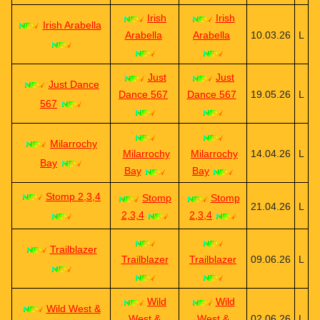
Irish
Irish
Irish Arabella
Arabella
Arabella
10.03.26
L
Just
Just
Just Dance
Dance 567
Dance 567
19.05.26
L
567
Milarrochy
Milarrochy
Milarrochy
14.04.26
L
Bay
Bay
Bay
Stomp 2,3,4
Stomp
Stomp
21.04.26
L
2,3,4
2,3,4
Trailblazer
Trailblazer
Trailblazer
09.06.26
L
Wild
Wild
Wild West &
West &
West &
02.06.26
L